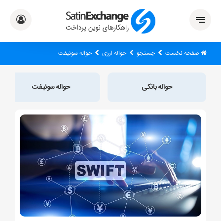
صفحه نخست
جستجو
حواله ارزی
حواله سوئیفت
حواله بانکی
حواله سوئیفت