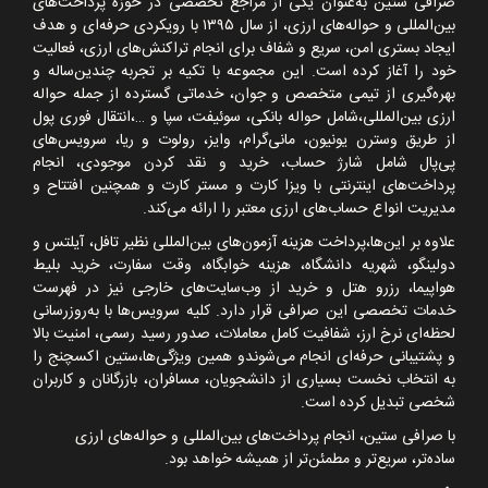
صرافی ستین به‌عنوان یکی از مراجع تخصصی در حوزه پرداخت‌های
بین‌المللی و حواله‌های ارزی، از سال
۱۳۹۵
با رویکردی حرفه‌ای و هدف
ایجاد بستری امن، سریع و شفاف برای انجام تراکنش‌های ارزی، فعالیت
خود را آغاز کرده است. این مجموعه با تکیه بر تجربه چندین‌ساله و
بهره‌گیری از تیمی متخصص و جوان، خدماتی گسترده از جمله حواله
ارزی بین‌المللی،شامل حواله بانکی، سوئیفت، سپا و
…
،انتقال فوری پول
از طریق وسترن یونیون، مانی‌گرام، وایز، رولوت و ریا، سرویس‌های
پی‌پال شامل شارژ حساب، خرید و نقد کردن موجودی، انجام
پرداخت‌های اینترنتی با ویزا کارت و مستر کارت و همچنین افتتاح و
مدیریت انواع حساب‌های ارزی معتبر را ارائه می‌کند.
علاوه بر این‌ها،پرداخت هزینه آزمون‌های بین‌المللی نظیر تافل، آیلتس و
دولینگو، شهریه دانشگاه، هزینه خوابگاه، وقت سفارت، خرید بلیط
هواپیما، رزرو هتل و خرید از وب‌سایت‌های خارجی نیز در فهرست
خدمات تخصصی این صرافی قرار دارد. کلیه سرویس‌ها با به‌روزرسانی
لحظه‌ای نرخ ارز، شفافیت کامل معاملات، صدور رسید رسمی، امنیت بالا
و پشتیبانی حرفه‌ای انجام می‌شوندو همین ویژگی‌ها،ستین اکسچنج را
به انتخاب نخست بسیاری از دانشجویان، مسافران، بازرگانان و کاربران
شخصی تبدیل کرده است.
با صرافی ستین، انجام پرداخت‌های بین‌المللی و حواله‌های ارزی
ساده‌تر، سریع‌تر و مطمئن‌تر از همیشه خواهد بود.