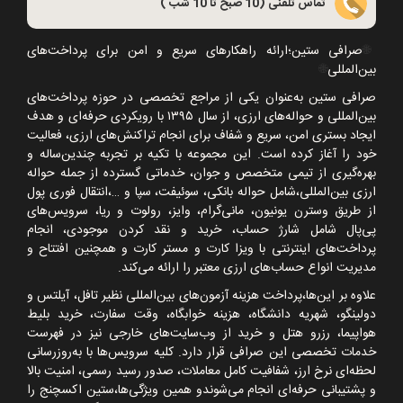
تماس تلفنی (10 صبح تا 10 شب )
🌐
صرافی ستین؛ارائه راهکارهای سریع و امن برای پرداخت‌های
بین‌المللی
🌐
صرافی ستین به‌عنوان یکی از مراجع تخصصی در حوزه پرداخت‌های
بین‌المللی و حواله‌های ارزی، از سال
۱۳۹۵
با رویکردی حرفه‌ای و هدف
ایجاد بستری امن، سریع و شفاف برای انجام تراکنش‌های ارزی، فعالیت
خود را آغاز کرده است. این مجموعه با تکیه بر تجربه چندین‌ساله و
بهره‌گیری از تیمی متخصص و جوان، خدماتی گسترده از جمله حواله
ارزی بین‌المللی،شامل حواله بانکی، سوئیفت، سپا و
…
،انتقال فوری پول
از طریق وسترن یونیون، مانی‌گرام، وایز، رولوت و ریا، سرویس‌های
پی‌پال شامل شارژ حساب، خرید و نقد کردن موجودی، انجام
پرداخت‌های اینترنتی با ویزا کارت و مستر کارت و همچنین افتتاح و
مدیریت انواع حساب‌های ارزی معتبر را ارائه می‌کند.
علاوه بر این‌ها،پرداخت هزینه آزمون‌های بین‌المللی نظیر تافل، آیلتس و
دولینگو، شهریه دانشگاه، هزینه خوابگاه، وقت سفارت، خرید بلیط
هواپیما، رزرو هتل و خرید از وب‌سایت‌های خارجی نیز در فهرست
خدمات تخصصی این صرافی قرار دارد. کلیه سرویس‌ها با به‌روزرسانی
لحظه‌ای نرخ ارز، شفافیت کامل معاملات، صدور رسید رسمی، امنیت بالا
و پشتیبانی حرفه‌ای انجام می‌شوندو همین ویژگی‌ها،ستین اکسچنج را