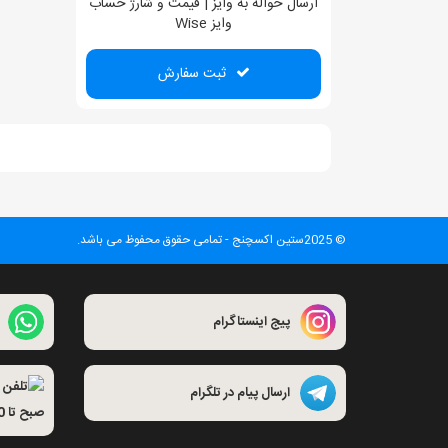
ارسال حواله به وایز | قیمت و شارژ حساب
وایز Wise
ثبت سفارش
© 2025ستین اکسچنج - تمامی حقوق محفوظ می باشد.
پیج اینستاگرام
ارسال پیام در تلگرام
صبح تا 10 شب )