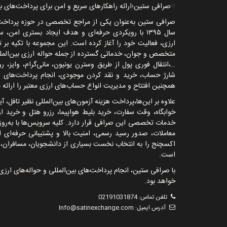
🌐
صرافی ستین؛ارائه راهکارهای سریع و امن برای پرداخت‌های بی
صرافی ستین به‌عنوان یکی از مراجع تخصصی در حوزه پرداخت‌ها
سال
۱۳۹۵
با رویکردی حرفه‌ای و هدف ایجاد بستری امن، سر
ارزی، فعالیت خود را آغاز کرده است. این مجموعه با تکیه بر ت
متخصص و جوان، خدماتی گسترده از جمله حواله ارزی بین‌الملل
…
،انتقال فوری پول از طریق وسترن یونیون، مانی‌گرام، وایز، 
شارژ حساب، خرید و نقد کردن موجودی، انجام پرداخت‌های این
همچنین افتتاح و مدیریت انواع حساب‌های ارزی معتبر را ارائه م
علاوه بر این‌ها،پرداخت هزینه آزمون‌های بین‌المللی نظیر تافل، آ
خوابگاه، وقت سفارت، خرید بلیط هواپیما، رزرو هتل و خرید 
خدمات تخصصی این صرافی قرار دارد. کلیه سرویس‌ها با به‌روزر
معاملات، صدور رسید رسمی، امنیت بالا و پشتیبانی حرفه‌ای 
اکسچنج را به انتخاب نخست بسیاری از دانشجویان، مسافران، با
است.
با صرافی ستین، انجام پرداخت‌های بین‌المللی و حواله‌های ارزی 
خواهد بود.
تلفن تماس:
02191031874
آدرس ایمیل:
Info@satinexchange.com