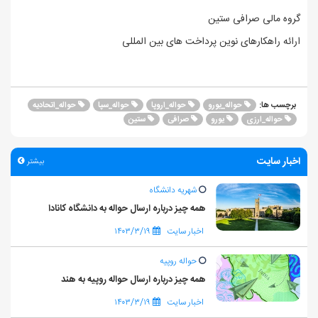
گروه مالی صرافی ستین
ارائه راهکارهای نوین پرداخت های بین المللی
حواله_یورو
حواله_اروپا
حواله_سپا
حواله_اتحادیه
برچسب ها:
حواله_ارزی
یورو
صرافی
ستین
اخبار سایت
بیشتر
شهریه دانشگاه
همه چیز درباره ارسال حواله به دانشگاه کانادا
اخبار سایت
۱۴۰۳/۳/۱۹
حواله روپیه
همه چیز درباره ارسال حواله روپیه به هند
اخبار سایت
۱۴۰۳/۳/۱۹