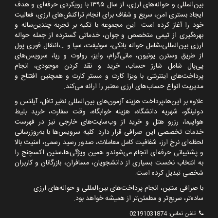
بین‌المللی و حواله‌های ارزی، از سال
۱۳۹۵
با رویکردی حرفه‌ای و هدف
ایجاد بستری امن، سریع و شفاف برای انجام تراکنش‌های ارزی، فعالیت
خود را آغاز کرده است. این مجموعه با تکیه بر تجربه چندین‌ساله و
بهره‌گیری از تیمی متخصص و جوان، خدماتی گسترده از جمله حواله
ارزی بین‌المللی،شامل حواله بانکی، سوئیفت، سپا و
…
،انتقال فوری پول
از طریق وسترن یونیون، مانی‌گرام، وایز، رولوت و ریا، سرویس‌های
پی‌پال شامل شارژ حساب، خرید و نقد کردن موجودی، انجام
پرداخت‌های اینترنتی با ویزا کارت و مستر کارت و همچنین افتتاح و
مدیریت انواع حساب‌های ارزی معتبر را ارائه می‌کند.
علاوه بر این‌ها،پرداخت هزینه آزمون‌های بین‌المللی نظیر تافل، آیلتس و
دولینگو، شهریه دانشگاه، هزینه خوابگاه، وقت سفارت، خرید بلیط
هواپیما، رزرو هتل و خرید از وب‌سایت‌های خارجی نیز در فهرست
خدمات تخصصی این صرافی قرار دارد. کلیه سرویس‌ها با به‌روزرسانی
لحظه‌ای نرخ ارز، شفافیت کامل معاملات، صدور رسید رسمی، امنیت بالا
و پشتیبانی حرفه‌ای انجام می‌شوندو همین ویژگی‌ها،ستین اکسچنج را
به انتخاب نخست بسیاری از دانشجویان، مسافران، بازرگانان و کاربران
شخصی تبدیل کرده است.
با صرافی ستین، انجام پرداخت‌های بین‌المللی و حواله‌های ارزی
ساده‌تر، سریع‌تر و مطمئن‌تر از همیشه خواهد بود.
تلفن تماس:
02191031874