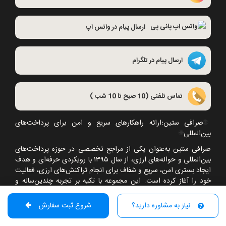
ارسال پیام در واتس اپ
ارسال پیام در تلگرام
تماس تلفنی (10 صبح تا 10 شب )
🌐
صرافی ستین؛ارائه راهکارهای سریع و امن برای پرداخت‌های
بین‌المللی
🌐
صرافی ستین به‌عنوان یکی از مراجع تخصصی در حوزه پرداخت‌های
بین‌المللی و حواله‌های ارزی، از سال
۱۳۹۵
با رویکردی حرفه‌ای و هدف
ایجاد بستری امن، سریع و شفاف برای انجام تراکنش‌های ارزی، فعالیت
خود را آغاز کرده است. این مجموعه با تکیه بر تجربه چندین‌ساله و
بهره‌گیری از تیمی متخصص و جوان، خدماتی گسترده از جمله حواله
ارزی بین‌المللی،شامل حواله بانکی، سوئیفت، سپا و
…
،انتقال فوری پول
نیاز به مشاوره دارید؟
شروع ثبت سفارش
از طریق وسترن یونیون، مانی‌گرام، وایز، رولوت و ریا، سرویس‌های
پی‌پال شامل شارژ حساب، خرید و نقد کردن موجودی، انجام