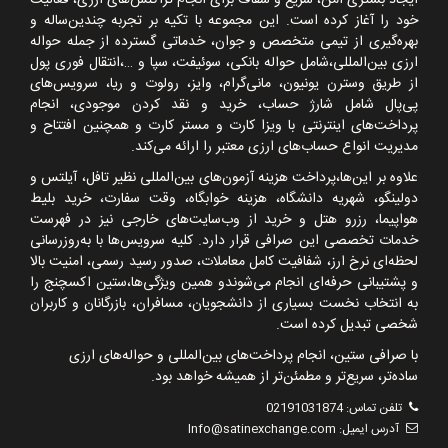
خود را آغاز کرده است. این مجموعه با تکیه بر تجربه چندین‌ساله و
بهره‌گیری از تیمی متخصص و جوان، خدماتی گسترده از جمله حواله
ارزی بین‌المللی،شامل حواله بانکی، سوئیفت، سپا و
…
،انتقال فوری پول
از طریق وسترن یونیون، مانی‌گرام، وایز، رولوت و ریا، سرویس‌های
پی‌پال شامل شارژ حساب، خرید و نقد کردن موجودی، انجام
پرداخت‌های اینترنتی با ویزا کارت و مستر کارت و همچنین افتتاح و
مدیریت انواع حساب‌های ارزی معتبر را ارائه می‌کند.
علاوه بر این‌ها،پرداخت هزینه آزمون‌های بین‌المللی نظیر تافل، آیلتس و
دولینگو، شهریه دانشگاه، هزینه خوابگاه، وقت سفارت، خرید بلیط
هواپیما، رزرو هتل و خرید از وب‌سایت‌های خارجی نیز در فهرست
خدمات تخصصی این صرافی قرار دارد. کلیه سرویس‌ها با به‌روزرسانی
لحظه‌ای نرخ ارز، شفافیت کامل معاملات، صدور رسید رسمی، امنیت بالا
و پشتیبانی حرفه‌ای انجام می‌شوندو همین ویژگی‌ها،ستین اکسچنج را
به انتخاب نخست بسیاری از دانشجویان، مسافران، بازرگانان و کاربران
شخصی تبدیل کرده است.
با صرافی ستین، انجام پرداخت‌های بین‌المللی و حواله‌های ارزی
ساده‌تر، سریع‌تر و مطمئن‌تر از همیشه خواهد بود.
تلفن تماس:
02191031874
آدرس ایمیل:
Info@satinexchange.com