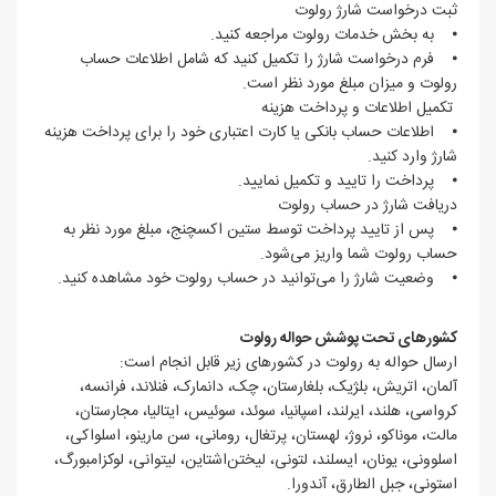
ثبت درخواست شارژ رولوت
⦁ به بخش خدمات رولوت مراجعه کنید.
⦁ فرم درخواست شارژ را تکمیل کنید که شامل اطلاعات حساب
رولوت و میزان مبلغ مورد نظر است.
تکمیل اطلاعات و پرداخت هزینه
⦁ اطلاعات حساب بانکی یا کارت اعتباری خود را برای پرداخت هزینه
شارژ وارد کنید.
⦁ پرداخت را تایید و تکمیل نمایید.
دریافت شارژ در حساب رولوت
⦁ پس از تایید پرداخت توسط ستین اکسچنج، مبلغ مورد نظر به
حساب رولوت شما واریز می‌شود.
⦁ وضعیت شارژ را می‌توانید در حساب رولوت خود مشاهده کنید.
کشورهای تحت پوشش حواله رولوت
ارسال حواله به رولوت در کشورهای زیر قابل انجام است:
آلمان، اتریش، بلژیک، بلغارستان، چک، دانمارک، فنلاند، فرانسه،
کرواسی، هلند، ایرلند، اسپانیا، سوئد، سوئیس، ایتالیا، مجارستان،
مالت، موناکو، نروژ، لهستان، پرتغال، رومانی، سن مارینو، اسلواکی،
اسلوونی، یونان، ایسلند، لتونی، لیختن‌اشتاین، لیتوانی، لوکزامبورگ،
استونی، جبل الطارق، آندورا.