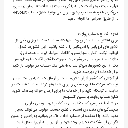
که برای حواله‌های بانکی، نیاز به افتتاح حساب در شعبه بانک است و
فرآیند ثبت درخواست حواله بانکی نسبت به Revolut زمان بیشتری
می‌گیرد. با توجه به تحریم‌های ایران می‌توانید شارژ حساب Revolut
را از طریق صرافی ما انجام دهید.
نحوه افتتاح حساب رولوت
برای افتتاح حساب در رولوت، تنها کافیست اقامت یا ویزای یکی از
کشورهای اروپایی یا آمریکایی را داشته باشید. این کشورها شامل
ایتالیا، ترکیه، آلمان، مجارستان، کانادا، اسپانیا، قبرس، هلند، نروژ،
فنلاند، سوئیس و ... می‌شوند. در صورت داشتن اقامت یا ویزای هر
یک از این کشورها، می‌توانید به‌راحتی یک حساب در رولوت باز کنید
و از خدمات آن بهره‌مند شوید.
از آنجایی که کشور ایران تحریم است و ارسال حواله به رولوت میسر
نیست، شرکت ما این مشکل را برای شما رفع کرده است. کافیست در
سایت ما ثبت‌نام کنید و از خدمات ما برای ارسال حواله بهره‌مند شوید.
شارژ حساب رولوت با ستین اکسچنج
در شرایط تحریمی که انتقال پول به کشورهای اروپایی دارای
پیچیدگی‌های متعددی است، داشتن حساب رولوت می‌تواند بسیار
مفید باشد. با استفاده از حساب Revolut، می‌توانید به‌راحتی و بدون
نگرانی از مشکلات تحریم، وجه خود را از ایران به اروپا منتقل کنید.