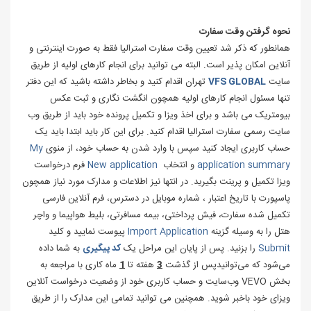
نحوه گرفتن وقت سفارت
همانطور که ذکر شد تعیین وقت سفارت استرالیا فقط به صورت اینترنتی و
آنلاین امکان پذیر است. البته می توانید برای انجام کارهای اولیه از طریق
‌سایت
VFS GLOBAL
تهران اقدام کنید و بخاطر داشته باشید که این دفتر
تنها مسئول انجام کارهای اولیه همچون انگشت نگاری و ثبت عکس
بیومتریک می باشد و برای اخذ ویزا و تکمیل پرونده خود باید از طریق وب
‌سایت رسمی سفارت استرالیا اقدام کنید. برای این کار باید ابتدا باید یک
حساب کاربری ایجاد کنید سپس با وارد شدن به حساب خود، از منوی
My
application summary
و انتخاب
New application
فرم درخواست
ویزا تکمیل و پرینت بگیرید. در انتها نیز اطلاعات و مدارک مورد نیاز همچون
پاسپورت با تاریخ اعتبار ، شماره موبایل در دسترس، فرم آنلاین فارسی
تکمیل شده سفارت، فیش پرداختی، بیمه مسافرتی، بلیط هواپیما و واچر
هتل را به وسیله
گزینه
Import Application
پیوست نمایید و کلید
Submit
را بزنید. پس از پایان این مراحل یک
کد پیگیری‌
به شما داده
می‌شود که می‌توانیدپس از گذشت
3
هفته تا
1
ماه کاری با مراجعه به
بخش VEVO وب‌سایت و حساب کاربری خود از وضعیت درخواست آنلاین
ویزای خود باخبر شوید. همچنین می توانید تمامی این مدارک را از طریق