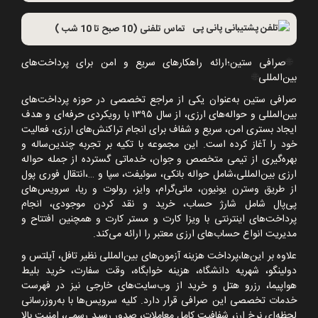
تماس تلفنی (10 صبح تا 10 شب )
🌐
صرافی ستین؛ارائه راهکارهای سریع و امن برای پرداخت‌های
بین‌المللی
🌐
صرافی ستین به‌عنوان یکی از مراجع تخصصی در حوزه پرداخت‌های
بین‌المللی و حواله‌های ارزی، از سال
۱۳۹۵
با رویکردی حرفه‌ای و هدف
ایجاد بستری امن، سریع و شفاف برای انجام تراکنش‌های ارزی، فعالیت
خود را آغاز کرده است. این مجموعه با تکیه بر تجربه چندین‌ساله و
بهره‌گیری از تیمی متخصص و جوان، خدماتی گسترده از جمله حواله
ارزی بین‌المللی،شامل حواله بانکی، سوئیفت، سپا و
…
،انتقال فوری پول
از طریق وسترن یونیون، مانی‌گرام، وایز، رولوت و ریا، سرویس‌های
پی‌پال شامل شارژ حساب، خرید و نقد کردن موجودی، انجام
پرداخت‌های اینترنتی با ویزا کارت و مستر کارت و همچنین افتتاح و
مدیریت انواع حساب‌های ارزی معتبر را ارائه می‌کند.
علاوه بر این‌ها،پرداخت هزینه آزمون‌های بین‌المللی نظیر تافل، آیلتس و
دولینگو، شهریه دانشگاه، هزینه خوابگاه، وقت سفارت، خرید بلیط
هواپیما، رزرو هتل و خرید از وب‌سایت‌های خارجی نیز در فهرست
خدمات تخصصی این صرافی قرار دارد. کلیه سرویس‌ها با به‌روزرسانی
لحظه‌ای نرخ ارز، شفافیت کامل معاملات، صدور رسید رسمی، امنیت بالا