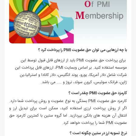
با چه ارزهایی می توان حق عضویت PMI را
پرداخت کرد ؟
برای پرداخت حق عضویت PMI باید از ارزهای قابل قبول توسط این
موسسه استفاده کنید. بر اساس وبسایت PMI، ارزهای قابل پرداخت این
شرکت شامل
دلار آمریکا،
یورو،
پوند انگلیس،
دلار کانادا و استرالیا،
ین
ژاپن،
فرانک سوئیس،
کرون
سوئد،
نروژ و .... می باشد.
کارمزد حق عضویت PMI چقدر است ؟
کارمزد حق عضویت PMI بستگی به نوع عضویت و روش پرداخت شما دارد.
اگر از روش پرداخت ارزی استفاده کنید، ممکن است برای تبدیل ارز و
انتقال آن هزینه‌ های بانکی بپردازید. اما گروه ستین با کمترین کارمزد حق
عضویت PMI شما را پرداخت خواهد کرد.
نرخ تسویه ارز در ستین چگونه است ؟