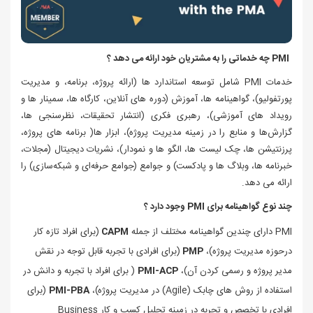
PMI چه خدماتی را به مشتریان خود ارائه می دهد ؟
خدمات PMI شامل توسعه استاندارد ها (
ارائه
پروژه، برنامه، و مدیریت
پورتفولیو)، گواهینامه‌ ها، آموزش (دوره‌ های آنلاین، کارگاه‌ ها، سمینار ها و
رویداد های آموزشی)، رهبری فکری (انتشار تحقیقات، نظرسنجی‌ ها،
گزارش‌ها و منابع را در زمینه مدیریت پروژه)، ابزار ها( برنامه‌ های پروژه،
پرزنتیشن‌ ها، چک لیست‌ ها، الگو ها و نمودار)، نشریات دیجیتال (مجلات،
خبرنامه‌ ها، وبلاگ‌ ها و پادکست) و جوامع (جوامع حرفه‌ای و شبکه‌سازی) را
ارائه می دهد.
چند نوع گواهینامه‌ برای
PMI
وجود دارد ؟
PMI دارای چندین گواهینامه مختلف از جمله
CAPM
(برای افراد تازه کار
در
حوزه مدیریت پروژه)،
PMP
(
برای افرادی با تجربه قابل توجه در نقش
مدیر پروژه و رسمی کردن آن)،
PMI-ACP
( برای افراد با
تجربه و دانش در
استفاده از روش‌ های چابک (Agile) در مدیریت پروژه)،
PMI-PBA
(
برای
افرادی با تخصص و تجربه در زمینه تحلیل کسب و کار Business