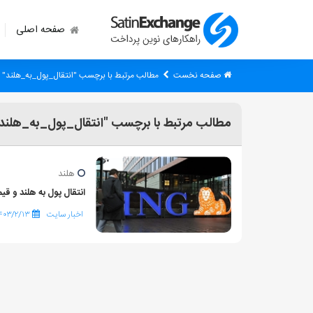
صفحه اصلی
صفحه نخست
مطالب مرتبط با برچسب "انتقال_پول_به_هلند"
مطالب مرتبط با برچسب "انتقال_پول_به_هلند
هلند
انتقال پول به هلند و قیم
اخبار سایت
۴۰۳/۲/۱۳