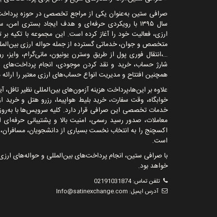
صرافی ستین به‌عنوان یکی از مراجع تخصصی در حوزه پرداخت‌ها
سال
۱۳۹۵
با رویکردی حرفه‌ای و هدف ایجاد بستری امن، سر
ارزی، فعالیت خود را آغاز کرده است. این مجموعه با تکیه بر ت
متخصص و جوان، خدماتی گسترده از جمله حواله ارزی بین‌الملل
…
،انتقال فوری پول از طریق وسترن یونیون، مانی‌گرام، وایز، 
شارژ حساب، خرید و نقد کردن موجودی، انجام پرداخت‌های این
همچنین افتتاح و مدیریت انواع حساب‌های ارزی معتبر را ارائه م
علاوه بر این‌ها،پرداخت هزینه آزمون‌های بین‌المللی نظیر تافل، آ
خوابگاه، وقت سفارت، خرید بلیط هواپیما، رزرو هتل و خرید 
خدمات تخصصی این صرافی قرار دارد. کلیه سرویس‌ها با به‌روزر
معاملات، صدور رسید رسمی، امنیت بالا و پشتیبانی حرفه‌ای 
اکسچنج را به انتخاب نخست بسیاری از دانشجویان، مسافران، با
است.
با صرافی ستین، انجام پرداخت‌های بین‌المللی و حواله‌های ارزی 
خواهد بود.
تلفن تماس:
02191031874
آدرس ایمیل:
Info@satinexchange.com