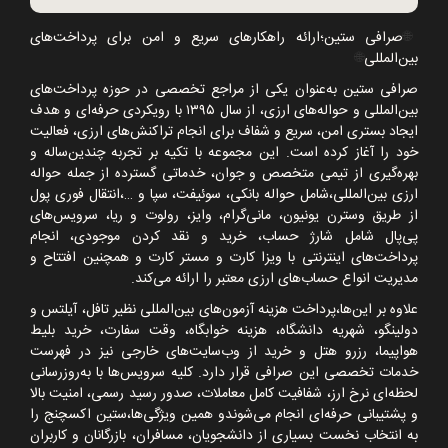
🌐
صرافی ستین؛ارائه راهکارهای سریع و امن برای پرداخت‌های
بین‌المللی
🌐
صرافی ستین به‌عنوان یکی از مراجع تخصصی در حوزه پرداخت‌های
بین‌المللی و حواله‌های ارزی، از سال
۱۳۹۵
با رویکردی حرفه‌ای و هدف
ایجاد بستری امن، سریع و شفاف برای انجام تراکنش‌های ارزی، فعالیت
خود را آغاز کرده است. این مجموعه با تکیه بر تجربه چندین‌ساله و
بهره‌گیری از تیمی متخصص و جوان، خدماتی گسترده از جمله حواله
ارزی بین‌المللی،شامل حواله بانکی، سوئیفت، سپا و
…
،انتقال فوری پول
از طریق وسترن یونیون، مانی‌گرام، وایز، رولوت و ریا، سرویس‌های
پی‌پال شامل شارژ حساب، خرید و نقد کردن موجودی، انجام
پرداخت‌های اینترنتی با ویزا کارت و مستر کارت و همچنین افتتاح و
مدیریت انواع حساب‌های ارزی معتبر را ارائه می‌کند.
علاوه بر این‌ها،پرداخت هزینه آزمون‌های بین‌المللی نظیر تافل، آیلتس و
دولینگو، شهریه دانشگاه، هزینه خوابگاه، وقت سفارت، خرید بلیط
هواپیما، رزرو هتل و خرید از وب‌سایت‌های خارجی نیز در فهرست
خدمات تخصصی این صرافی قرار دارد. کلیه سرویس‌ها با به‌روزرسانی
لحظه‌ای نرخ ارز، شفافیت کامل معاملات، صدور رسید رسمی، امنیت بالا
و پشتیبانی حرفه‌ای انجام می‌شوندو همین ویژگی‌ها،ستین اکسچنج را
به انتخاب نخست بسیاری از دانشجویان، مسافران، بازرگانان و کاربران