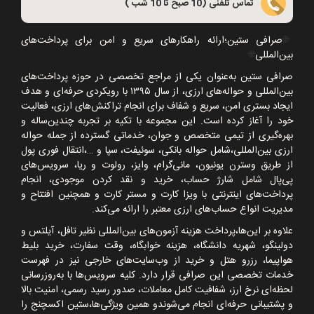
تماس تلفنی (10 صبح تا 10 شب )
🌐
صرافی ستین؛ارائه راهکارهای سریع و امن برای پرداخت‌های
بین‌المللی
🌐
صرافی ستین به‌عنوان یکی از مراجع تخصصی در حوزه پرداخت‌های
بین‌المللی و حواله‌های ارزی، از سال
۱۳۹۵
با رویکردی حرفه‌ای و هدف
ایجاد بستری امن، سریع و شفاف برای انجام تراکنش‌های ارزی، فعالیت
خود را آغاز کرده است. این مجموعه با تکیه بر تجربه چندین‌ساله و
بهره‌گیری از تیمی متخصص و جوان، خدماتی گسترده از جمله حواله
ارزی بین‌المللی،شامل حواله بانکی، سوئیفت، سپا و
…
،انتقال فوری پول
از طریق وسترن یونیون، مانی‌گرام، وایز، رولوت و ریا، سرویس‌های
پی‌پال شامل شارژ حساب، خرید و نقد کردن موجودی، انجام
پرداخت‌های اینترنتی با ویزا کارت و مستر کارت و همچنین افتتاح و
مدیریت انواع حساب‌های ارزی معتبر را ارائه می‌کند.
علاوه بر این‌ها،پرداخت هزینه آزمون‌های بین‌المللی نظیر تافل، آیلتس و
دولینگو، شهریه دانشگاه، هزینه خوابگاه، وقت سفارت، خرید بلیط
هواپیما، رزرو هتل و خرید از وب‌سایت‌های خارجی نیز در فهرست
خدمات تخصصی این صرافی قرار دارد. کلیه سرویس‌ها با به‌روزرسانی
لحظه‌ای نرخ ارز، شفافیت کامل معاملات، صدور رسید رسمی، امنیت بالا
و پشتیبانی حرفه‌ای انجام می‌شوندو همین ویژگی‌ها،ستین اکسچنج را