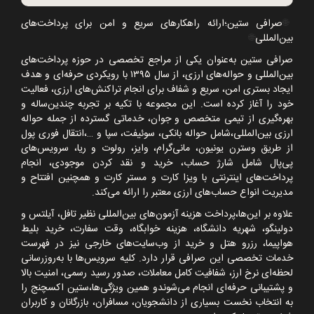
🌐
صرافی ستین؛ارائه راهکارهای سریع و امن برای پرداخت‌های
بین‌المللی
🌐
صرافی ستین به‌عنوان یکی از مراجع تخصصی در حوزه پرداخت‌های
بین‌المللی و حواله‌های ارزی، از سال
۱۳۹۵
با رویکردی حرفه‌ای و هدف
ایجاد بستری امن، سریع و شفاف برای انجام تراکنش‌های ارزی، فعالیت
خود را آغاز کرده است. این مجموعه با تکیه بر تجربه چندین‌ساله و
بهره‌گیری از تیمی متخصص و جوان، خدماتی گسترده از جمله حواله
ارزی بین‌المللی،شامل حواله بانکی، سوئیفت، سپا و
…
،انتقال فوری پول
از طریق وسترن یونیون، مانی‌گرام، وایز، رولوت و ریا، سرویس‌های
پی‌پال شامل شارژ حساب، خرید و نقد کردن موجودی، انجام
پرداخت‌های اینترنتی با ویزا کارت و مستر کارت و همچنین افتتاح و
مدیریت انواع حساب‌های ارزی معتبر را ارائه می‌کند.
علاوه بر این‌ها،پرداخت هزینه آزمون‌های بین‌المللی نظیر تافل، آیلتس و
دولینگو، شهریه دانشگاه، هزینه خوابگاه، وقت سفارت، خرید بلیط
هواپیما، رزرو هتل و خرید از وب‌سایت‌های خارجی نیز در فهرست
خدمات تخصصی این صرافی قرار دارد. کلیه سرویس‌ها با به‌روزرسانی
لحظه‌ای نرخ ارز، شفافیت کامل معاملات، صدور رسید رسمی، امنیت بالا
و پشتیبانی حرفه‌ای انجام می‌شوندو همین ویژگی‌ها،ستین اکسچنج را
به انتخاب نخست بسیاری از دانشجویان، مسافران، بازرگانان و کاربران