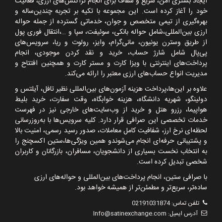
ایجاد بستری امن، سریع و شفاف برای انجام تراکنش‌های ارزی، فعالیت
خود را آغاز کرده است. این مجموعه با تکیه بر تجربه چندین‌ساله و
بهره‌گیری از تیمی متخصص و جوان، خدماتی گسترده از جمله حواله
ارزی بین‌المللی،شامل حواله بانکی، سوئیفت، سپا و
…
،انتقال فوری پول
از طریق وسترن یونیون، مانی‌گرام، وایز، رولوت و ریا، سرویس‌های
پی‌پال شامل شارژ حساب، خرید و نقد کردن موجودی، انجام
پرداخت‌های اینترنتی با ویزا کارت و مستر کارت و همچنین افتتاح و
مدیریت انواع حساب‌های ارزی معتبر را ارائه می‌کند.
علاوه بر این‌ها،پرداخت هزینه آزمون‌های بین‌المللی نظیر تافل، آیلتس و
دولینگو، شهریه دانشگاه، هزینه خوابگاه، وقت سفارت، خرید بلیط
هواپیما، رزرو هتل و خرید از وب‌سایت‌های خارجی نیز در فهرست
خدمات تخصصی این صرافی قرار دارد. کلیه سرویس‌ها با به‌روزرسانی
لحظه‌ای نرخ ارز، شفافیت کامل معاملات، صدور رسید رسمی، امنیت بالا
و پشتیبانی حرفه‌ای انجام می‌شوندو همین ویژگی‌ها،ستین اکسچنج را
به انتخاب نخست بسیاری از دانشجویان، مسافران، بازرگانان و کاربران
شخصی تبدیل کرده است.
با صرافی ستین، انجام پرداخت‌های بین‌المللی و حواله‌های ارزی
ساده‌تر، سریع‌تر و مطمئن‌تر از همیشه خواهد بود.
تلفن تماس:
02191031874
آدرس ایمیل:
Info@satinexchange.com