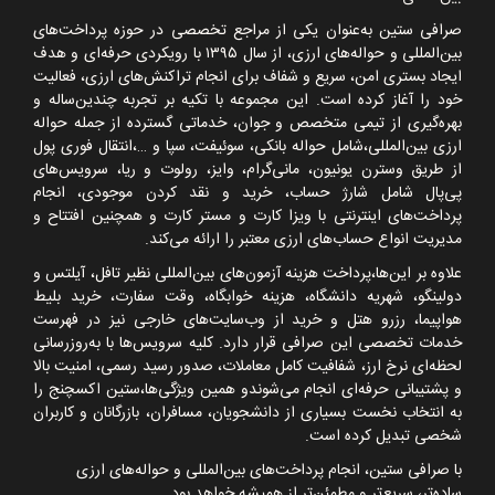
صرافی ستین به‌عنوان یکی از مراجع تخصصی در حوزه پرداخت‌های
بین‌المللی و حواله‌های ارزی، از سال
۱۳۹۵
با رویکردی حرفه‌ای و هدف
ایجاد بستری امن، سریع و شفاف برای انجام تراکنش‌های ارزی، فعالیت
خود را آغاز کرده است. این مجموعه با تکیه بر تجربه چندین‌ساله و
بهره‌گیری از تیمی متخصص و جوان، خدماتی گسترده از جمله حواله
ارزی بین‌المللی،شامل حواله بانکی، سوئیفت، سپا و
…
،انتقال فوری پول
از طریق وسترن یونیون، مانی‌گرام، وایز، رولوت و ریا، سرویس‌های
پی‌پال شامل شارژ حساب، خرید و نقد کردن موجودی، انجام
پرداخت‌های اینترنتی با ویزا کارت و مستر کارت و همچنین افتتاح و
مدیریت انواع حساب‌های ارزی معتبر را ارائه می‌کند.
علاوه بر این‌ها،پرداخت هزینه آزمون‌های بین‌المللی نظیر تافل، آیلتس و
دولینگو، شهریه دانشگاه، هزینه خوابگاه، وقت سفارت، خرید بلیط
هواپیما، رزرو هتل و خرید از وب‌سایت‌های خارجی نیز در فهرست
خدمات تخصصی این صرافی قرار دارد. کلیه سرویس‌ها با به‌روزرسانی
لحظه‌ای نرخ ارز، شفافیت کامل معاملات، صدور رسید رسمی، امنیت بالا
و پشتیبانی حرفه‌ای انجام می‌شوندو همین ویژگی‌ها،ستین اکسچنج را
به انتخاب نخست بسیاری از دانشجویان، مسافران، بازرگانان و کاربران
شخصی تبدیل کرده است.
با صرافی ستین، انجام پرداخت‌های بین‌المللی و حواله‌های ارزی
ساده‌تر، سریع‌تر و مطمئن‌تر از همیشه خواهد بود.